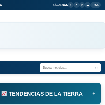
IO
SÍGUENOS
f
X
in
☁
RSS
⌕
+
TENDENCIAS DE LA TIERRA