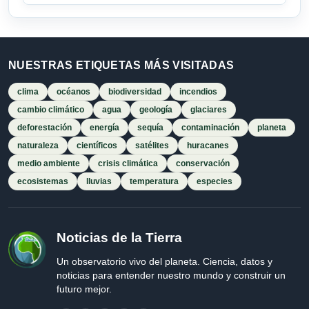
NUESTRAS ETIQUETAS MÁS VISITADAS
clima
océanos
biodiversidad
incendios
cambio climático
agua
geología
glaciares
deforestación
energía
sequía
contaminación
planeta
naturaleza
científicos
satélites
huracanes
medio ambiente
crisis climática
conservación
ecosistemas
lluvias
temperatura
especies
Noticias de la Tierra
Un observatorio vivo del planeta. Ciencia, datos y
noticias para entender nuestro mundo y construir un
futuro mejor.