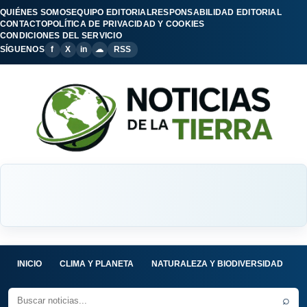
QUIÉNES SOMOS
EQUIPO EDITORIAL
RESPONSABILIDAD EDITORIAL
CONTACTO
POLÍTICA DE PRIVACIDAD Y COOKIES
CONDICIONES DEL SERVICIO
SÍGUENOS
f
X
in
☁
RSS
INICIO
CLIMA Y PLANETA
NATURALEZA Y BIODIVERSIDAD
C
⌕