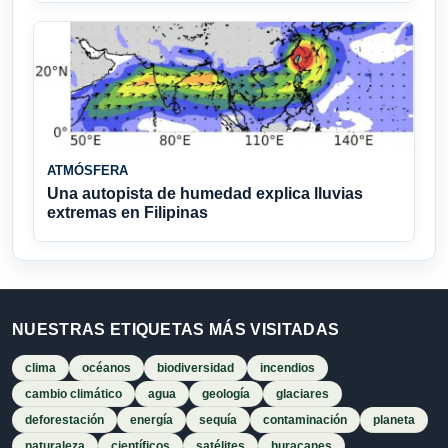
ATMÓSFERA
Una autopista de humedad explica lluvias
extremas en Filipinas
NUESTRAS ETIQUETAS MÁS VISITADAS
clima
océanos
biodiversidad
incendios
cambio climático
agua
geología
glaciares
deforestación
energía
sequía
contaminación
planeta
naturaleza
científicos
satélites
huracanes