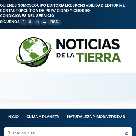
QUIÉNES SOMOS
EQUIPO EDITORIAL
RESPONSABILIDAD EDITORIAL
CONTACTO
POLÍTICA DE PRIVACIDAD Y COOKIES
CONDICIONES DEL SERVICIO
SÍGUENOS
f
X
in
☁
RSS
INICIO
CLIMA Y PLANETA
NATURALEZA Y BIODIVERSIDAD
C
⌕