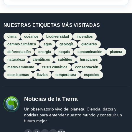
NUESTRAS ETIQUETAS MÁS VISITADAS
clima
océanos
biodiversidad
incendios
cambio climático
agua
geología
glaciares
deforestación
energía
sequía
contaminación
planeta
naturaleza
científicos
satélites
huracanes
medio ambiente
crisis climática
conservación
ecosistemas
lluvias
temperatura
especies
Noticias de la Tierra
Un observatorio vivo del planeta. Ciencia, datos y
noticias para entender nuestro mundo y construir un
futuro mejor.