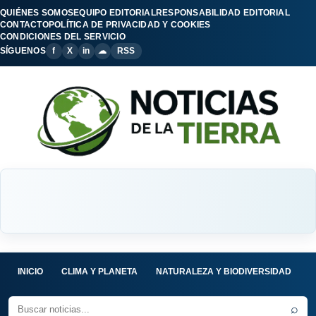
QUIÉNES SOMOS
EQUIPO EDITORIAL
RESPONSABILIDAD EDITORIAL
CONTACTO
POLÍTICA DE PRIVACIDAD Y COOKIES
CONDICIONES DEL SERVICIO
SÍGUENOS
f
X
in
☁
RSS
INICIO
CLIMA Y PLANETA
NATURALEZA Y BIODIVERSIDAD
C
⌕