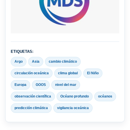
ETIQUETAS:
Argo
Asia
cambio climático
circulación oceánica
clima global
El Niño
Europa
GOOS
nivel del mar
observación científica
Océano profundo
océanos
predicción climática
vigilancia oceánica