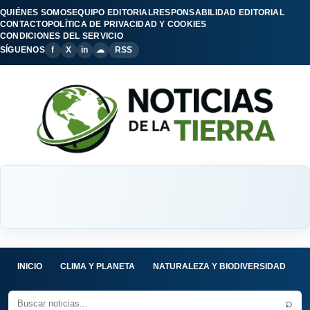
QUIÉNES SOMOS
EQUIPO EDITORIAL
RESPONSABILIDAD EDITORIAL
CONTACTO
POLÍTICA DE PRIVACIDAD Y COOKIES
CONDICIONES DEL SERVICIO
SÍGUENOS
f
X
in
☁
RSS
INICIO
CLIMA Y PLANETA
NATURALEZA Y BIODIVERSIDAD
C
⌕