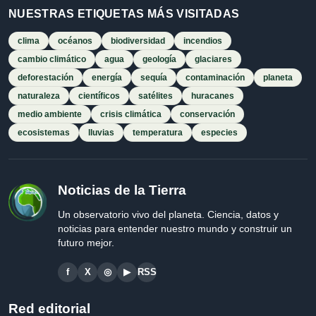
NUESTRAS ETIQUETAS MÁS VISITADAS
clima
océanos
biodiversidad
incendios
cambio climático
agua
geología
glaciares
deforestación
energía
sequía
contaminación
planeta
naturaleza
científicos
satélites
huracanes
medio ambiente
crisis climática
conservación
ecosistemas
lluvias
temperatura
especies
Noticias de la Tierra
Un observatorio vivo del planeta. Ciencia, datos y
noticias para entender nuestro mundo y construir un
futuro mejor.
f
X
◎
▶
RSS
Red editorial