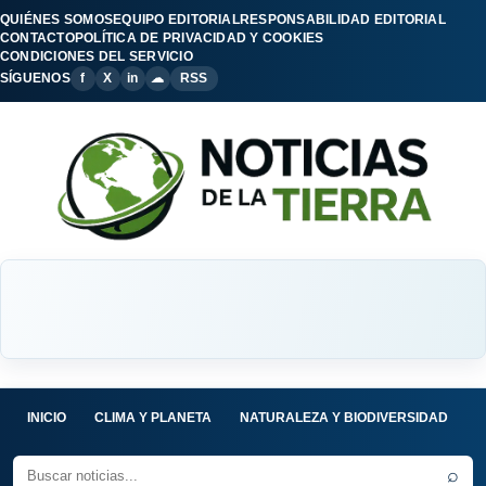
QUIÉNES SOMOS
EQUIPO EDITORIAL
RESPONSABILIDAD EDITORIAL
CONTACTO
POLÍTICA DE PRIVACIDAD Y COOKIES
CONDICIONES DEL SERVICIO
SÍGUENOS
f
X
in
☁
RSS
INICIO
CLIMA Y PLANETA
NATURALEZA Y BIODIVERSIDAD
C
⌕