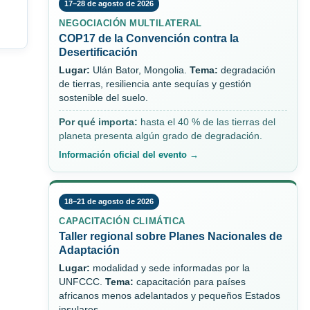
17–28 de agosto de 2026
NEGOCIACIÓN MULTILATERAL
COP17 de la Convención contra la
Desertificación
Lugar:
Ulán Bator, Mongolia.
Tema:
degradación
de tierras, resiliencia ante sequías y gestión
sostenible del suelo.
Por qué importa:
hasta el 40 % de las tierras del
planeta presenta algún grado de degradación.
Información oficial del evento →
18–21 de agosto de 2026
CAPACITACIÓN CLIMÁTICA
Taller regional sobre Planes Nacionales de
Adaptación
Lugar:
modalidad y sede informadas por la
UNFCCC.
Tema:
capacitación para países
africanos menos adelantados y pequeños Estados
insulares.