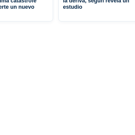
xima catástrofe
la deriva, según revela un
ierte un nuevo
estudio