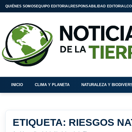
QUIÉNES SOMOS
EQUIPO EDITORIAL
RESPONSABILIDAD EDITORIAL
CO
INICIO
CLIMA Y PLANETA
NATURALEZA Y BIODIVER
ETIQUETA:
RIESGOS N