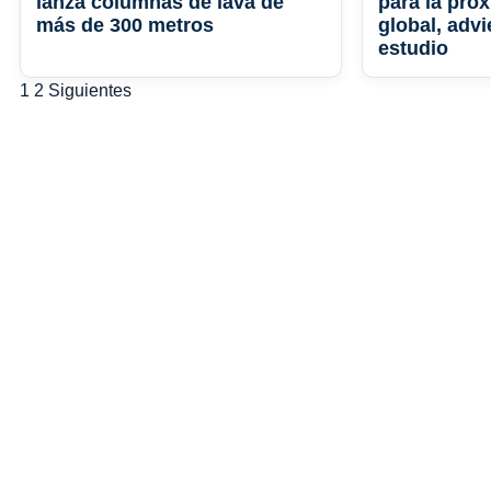
lanza columnas de lava de
para la pró
más de 300 metros
global, adv
estudio
Paginación
1
2
Siguientes
de
entradas