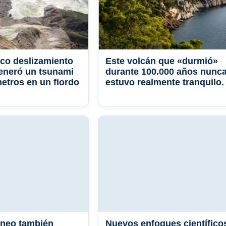
co deslizamiento
Este volcán que «durmió»
eneró un tsunami
durante 100.000 años nunc
metros en un fiordo
estuvo realmente tranquilo.
áneo también
Nuevos enfoques científico