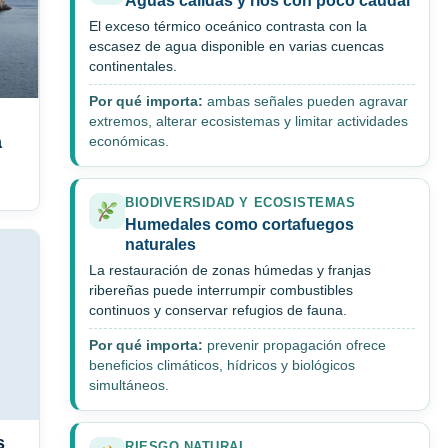
Aguas cálidas y ríos con poco caudal
El exceso térmico oceánico contrasta con la
escasez de agua disponible en varias cuencas
continentales.
Por qué importa:
ambas señales pueden agravar
extremos, alterar ecosistemas y limitar actividades
a
económicas.
BIODIVERSIDAD Y ECOSISTEMAS
Humedales como cortafuegos
naturales
La restauración de zonas húmedas y franjas
ribereñas puede interrumpir combustibles
continuos y conservar refugios de fauna.
Por qué importa:
prevenir propagación ofrece
beneficios climáticos, hídricos y biológicos
simultáneos.
s
RIESGO NATURAL