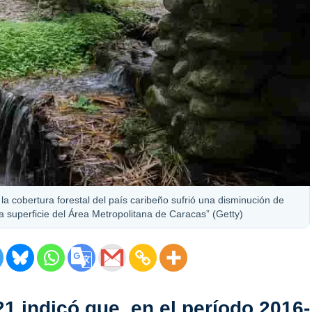
la cobertura forestal del país caribeño sufrió una disminución de
a superficie del Área Metropolitana de Caracas” (Getty)
1 indicó que, en el período 2016-