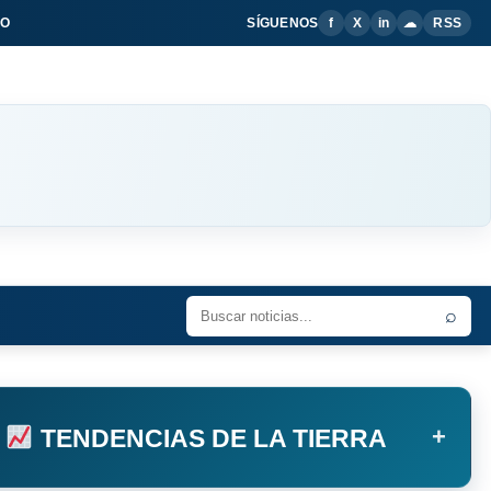
IO
SÍGUENOS
f
X
in
☁
RSS
⌕
+
TENDENCIAS DE LA TIERRA