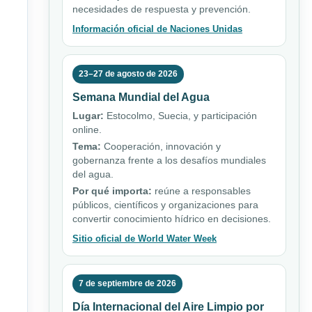
necesidades de respuesta y prevención.
Información oficial de Naciones Unidas
23–27 de agosto de 2026
Semana Mundial del Agua
Lugar:
Estocolmo, Suecia, y participación
online.
Tema:
Cooperación, innovación y
gobernanza frente a los desafíos mundiales
del agua.
Por qué importa:
reúne a responsables
públicos, científicos y organizaciones para
convertir conocimiento hídrico en decisiones.
Sitio oficial de World Water Week
7 de septiembre de 2026
Día Internacional del Aire Limpio por