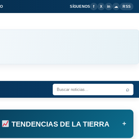
IO
SÍGUENOS
f
X
in
☁
RSS
⌕
+
TENDENCIAS DE LA TIERRA