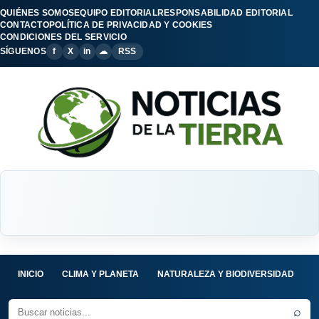
QUIÉNES SOMOS
EQUIPO EDITORIAL
RESPONSABILIDAD EDITORIAL
CONTACTO
POLÍTICA DE PRIVACIDAD Y COOKIES
CONDICIONES DEL SERVICIO
SÍGUENOS
f
X
in
☁
RSS
INICIO
CLIMA Y PLANETA
NATURALEZA Y BIODIVERSIDAD
C
⌕