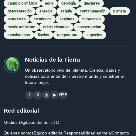
cambio climático
agua
geología
glaciares
deforestación
energía
sequía
contaminación
planeta
naturaleza
científicos
satélites
huracanes
medio ambiente
crisis climática
conservación
ecosistemas
lluvias
temperatura
especies
Noticias de la Tierra
Un observatorio vivo del planeta. Ciencia, datos y
noticias para entender nuestro mundo y construir un
futuro mejor.
f
X
◎
▶
RSS
Red editorial
Medios Digitales del Sur LTD
Quiénes somos
Equipo editorial
Responsabilidad editorial
Contacto