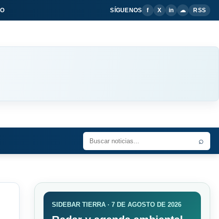
IO
SÍGUENOS
f
X
in
☁
RSS
⌕
SIDEBAR TIERRA · 7 DE AGOSTO DE 2026