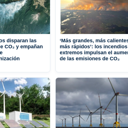
os disparan las
‘Más grandes, más caliente
de CO₂ y empañan
más rápidos’: los incendios
de
extremos impulsan el aume
nización
de las emisiones de CO₂