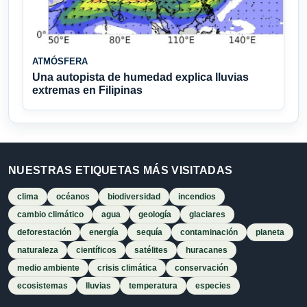
ATMÓSFERA
Una autopista de humedad explica lluvias
extremas en Filipinas
NUESTRAS ETIQUETAS MÁS VISITADAS
clima
océanos
biodiversidad
incendios
cambio climático
agua
geología
glaciares
deforestación
energía
sequía
contaminación
planeta
naturaleza
científicos
satélites
huracanes
medio ambiente
crisis climática
conservación
ecosistemas
lluvias
temperatura
especies