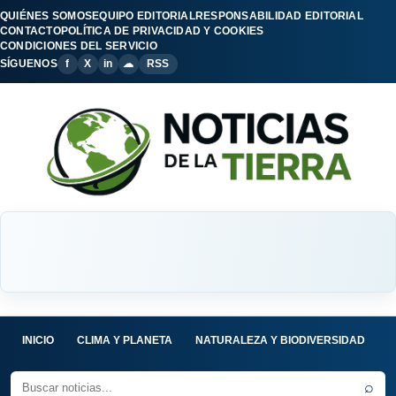
QUIÉNES SOMOS
EQUIPO EDITORIAL
RESPONSABILIDAD EDITORIAL
CONTACTO
POLÍTICA DE PRIVACIDAD Y COOKIES
CONDICIONES DEL SERVICIO
SÍGUENOS
f
X
in
☁
RSS
INICIO
CLIMA Y PLANETA
NATURALEZA Y BIODIVERSIDAD
C
⌕