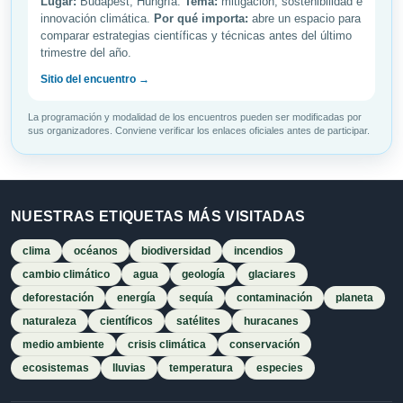
Lugar:
Budapest, Hungría.
Tema:
mitigación, sostenibilidad e
innovación climática.
Por qué importa:
abre un espacio para
comparar estrategias científicas y técnicas antes del último
trimestre del año.
Sitio del encuentro →
La programación y modalidad de los encuentros pueden ser modificadas por
sus organizadores. Conviene verificar los enlaces oficiales antes de participar.
NUESTRAS ETIQUETAS MÁS VISITADAS
clima
océanos
biodiversidad
incendios
cambio climático
agua
geología
glaciares
deforestación
energía
sequía
contaminación
planeta
naturaleza
científicos
satélites
huracanes
medio ambiente
crisis climática
conservación
ecosistemas
lluvias
temperatura
especies