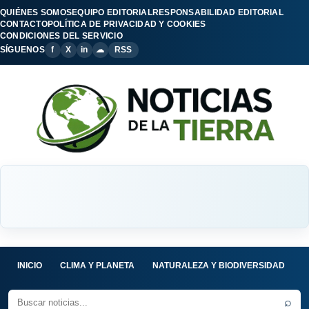
QUIÉNES SOMOS
EQUIPO EDITORIAL
RESPONSABILIDAD EDITORIAL
CONTACTO
POLÍTICA DE PRIVACIDAD Y COOKIES
CONDICIONES DEL SERVICIO
SÍGUENOS
f
X
in
☁
RSS
INICIO
CLIMA Y PLANETA
NATURALEZA Y BIODIVERSIDAD
C
⌕