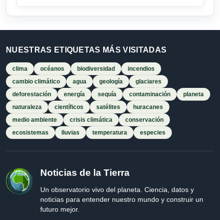
NUESTRAS ETIQUETAS MÁS VISITADAS
clima
océanos
biodiversidad
incendios
cambio climático
agua
geología
glaciares
deforestación
energía
sequía
contaminación
planeta
naturaleza
científicos
satélites
huracanes
medio ambiente
crisis climática
conservación
ecosistemas
lluvias
temperatura
especies
Noticias de la Tierra
Un observatorio vivo del planeta. Ciencia, datos y
noticias para entender nuestro mundo y construir un
futuro mejor.