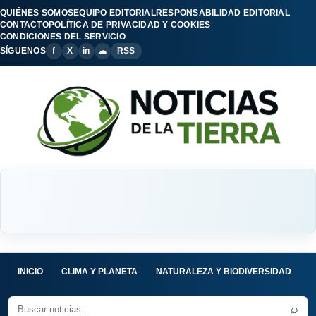
QUIÉNES SOMOS
EQUIPO EDITORIAL
RESPONSABILIDAD EDITORIAL
CONTACTO
POLÍTICA DE PRIVACIDAD Y COOKIES
CONDICIONES DEL SERVICIO
SÍGUENOS
f
X
in
☁
RSS
INICIO
CLIMA Y PLANETA
NATURALEZA Y BIODIVERSIDAD
C
⌕