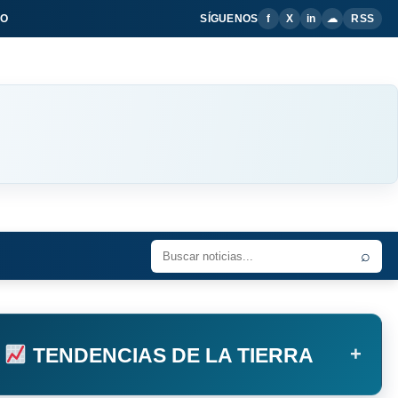
IO
SÍGUENOS
f
X
in
☁
RSS
⌕
+
TENDENCIAS DE LA TIERRA