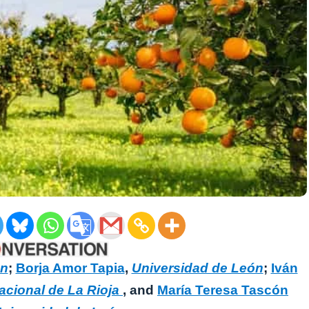
ón
;
Borja Amor Tapia
,
Universidad de León
;
Iván
acional de La Rioja
, and
María Teresa Tascón