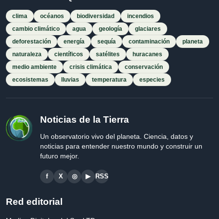
clima
océanos
biodiversidad
incendios
cambio climático
agua
geología
glaciares
deforestación
energía
sequía
contaminación
planeta
naturaleza
científicos
satélites
huracanes
medio ambiente
crisis climática
conservación
ecosistemas
lluvias
temperatura
especies
Noticias de la Tierra
Un observatorio vivo del planeta. Ciencia, datos y
noticias para entender nuestro mundo y construir un
futuro mejor.
f
X
◎
▶
RSS
Red editorial