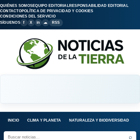
QUIÉNES SOMOS
EQUIPO EDITORIAL
RESPONSABILIDAD EDITORIAL
CONTACTO
POLÍTICA DE PRIVACIDAD Y COOKIES
CONDICIONES DEL SERVICIO
SÍGUENOS
f
X
in
☁
RSS
INICIO
CLIMA Y PLANETA
NATURALEZA Y BIODIVERSIDAD
C
⌕