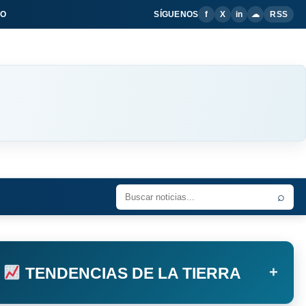
IO
SÍGUENOS
f
X
in
☁
RSS
⌕
+
TENDENCIAS DE LA TIERRA