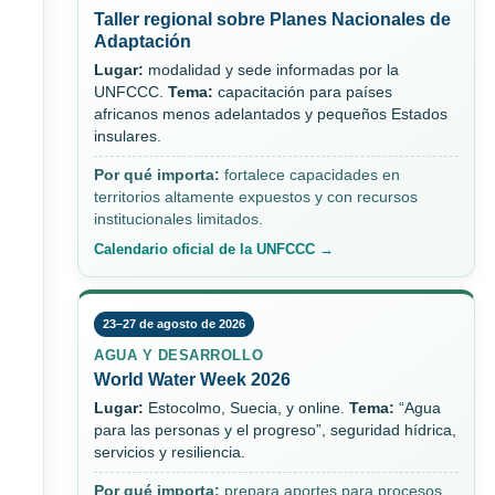
Taller regional sobre Planes Nacionales de
Adaptación
Lugar:
modalidad y sede informadas por la
UNFCCC.
Tema:
capacitación para países
africanos menos adelantados y pequeños Estados
insulares.
Por qué importa:
fortalece capacidades en
territorios altamente expuestos y con recursos
institucionales limitados.
Calendario oficial de la UNFCCC →
23–27 de agosto de 2026
AGUA Y DESARROLLO
World Water Week 2026
Lugar:
Estocolmo, Suecia, y online.
Tema:
“Agua
para las personas y el progreso”, seguridad hídrica,
servicios y resiliencia.
Por qué importa:
prepara aportes para procesos