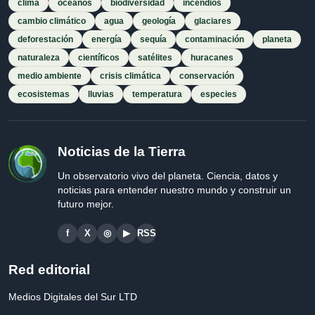
clima
océanos
biodiversidad
incendios
cambio climático
agua
geología
glaciares
deforestación
energía
sequía
contaminación
planeta
naturaleza
científicos
satélites
huracanes
medio ambiente
crisis climática
conservación
ecosistemas
lluvias
temperatura
especies
Noticias de la Tierra
Un observatorio vivo del planeta. Ciencia, datos y
noticias para entender nuestro mundo y construir un
futuro mejor.
f
X
◎
▶
RSS
Red editorial
Medios Digitales del Sur LTD