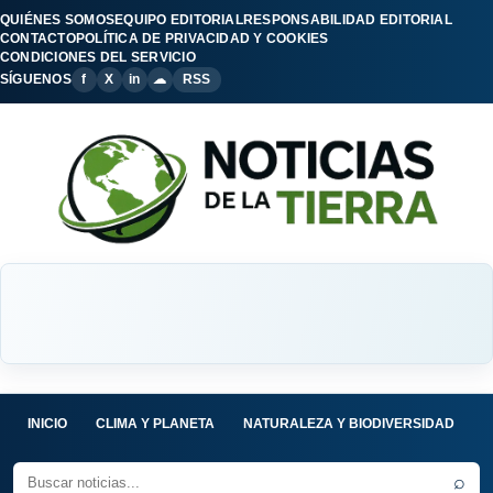
QUIÉNES SOMOS
EQUIPO EDITORIAL
RESPONSABILIDAD EDITORIAL
CONTACTO
POLÍTICA DE PRIVACIDAD Y COOKIES
CONDICIONES DEL SERVICIO
SÍGUENOS
f
X
in
☁
RSS
INICIO
CLIMA Y PLANETA
NATURALEZA Y BIODIVERSIDAD
C
⌕