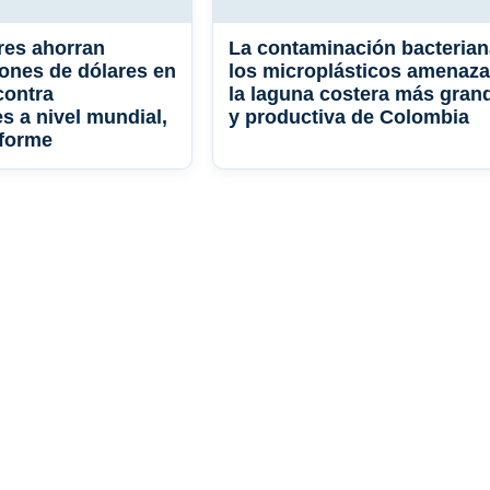
res ahorran
La contaminación bacterian
lones de dólares en
los microplásticos amenaz
contra
la laguna costera más gran
s a nivel mundial,
y productiva de Colombia
nforme