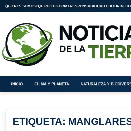
QUIÉNES SOMOS
EQUIPO EDITORIAL
RESPONSABILIDAD EDITORIAL
CO
INICIO
CLIMA Y PLANETA
NATURALEZA Y BIODIVER
ETIQUETA:
MANGLARE