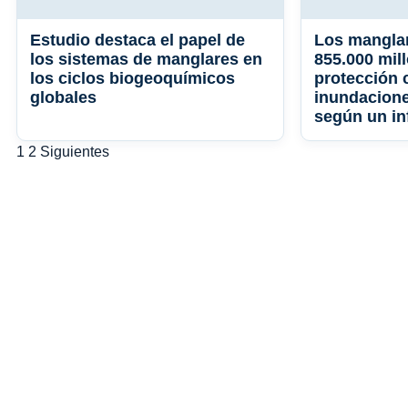
Estudio destaca el papel de
Los mangla
los sistemas de manglares en
855.000 mil
los ciclos biogeoquímicos
protección 
globales
inundacione
según un i
Paginación
1
2
Siguientes
de
entradas