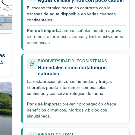
Aguas cálidas y ríos con poco caudal
El exceso térmico oceánico contrasta con la
escasez de agua disponible en varias cuencas
continentales.
Por qué importa:
ambas señales pueden agravar
extremos, alterar ecosistemas y limitar actividades
económicas.
as
as
BIODIVERSIDAD Y ECOSISTEMAS
Humedales como cortafuegos
naturales
La restauración de zonas húmedas y franjas
ribereñas puede interrumpir combustibles
continuos y conservar refugios de fauna.
Por qué importa:
prevenir propagación ofrece
beneficios climáticos, hídricos y biológicos
simultáneos.
RIESGO NATURAL