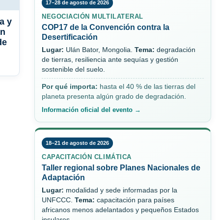
17–28 de agosto de 2026
NEGOCIACIÓN MULTILATERAL
a y
COP17 de la Convención contra la
an
Desertificación
de
Lugar:
Ulán Bator, Mongolia.
Tema:
degradación
de tierras, resiliencia ante sequías y gestión
sostenible del suelo.
Por qué importa:
hasta el 40 % de las tierras del
planeta presenta algún grado de degradación.
Información oficial del evento →
18–21 de agosto de 2026
CAPACITACIÓN CLIMÁTICA
Taller regional sobre Planes Nacionales de
Adaptación
Lugar:
modalidad y sede informadas por la
UNFCCC.
Tema:
capacitación para países
africanos menos adelantados y pequeños Estados
insulares.