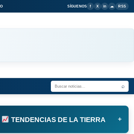
IO
SÍGUENOS
f
X
in
☁
RSS
⌕
+
TENDENCIAS DE LA TIERRA