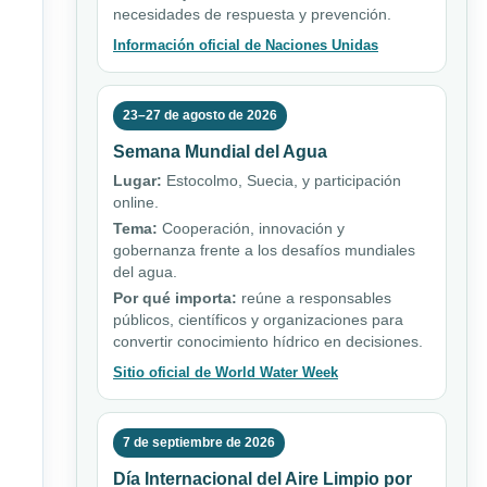
necesidades de respuesta y prevención.
Información oficial de Naciones Unidas
23–27 de agosto de 2026
Semana Mundial del Agua
Lugar:
Estocolmo, Suecia, y participación
online.
Tema:
Cooperación, innovación y
gobernanza frente a los desafíos mundiales
del agua.
Por qué importa:
reúne a responsables
públicos, científicos y organizaciones para
convertir conocimiento hídrico en decisiones.
Sitio oficial de World Water Week
7 de septiembre de 2026
Día Internacional del Aire Limpio por