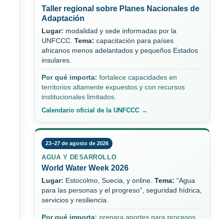
Taller regional sobre Planes Nacionales de
Adaptación
Lugar:
modalidad y sede informadas por la
UNFCCC.
Tema:
capacitación para países
africanos menos adelantados y pequeños Estados
insulares.
Por qué importa:
fortalece capacidades en
territorios altamente expuestos y con recursos
institucionales limitados.
Calendario oficial de la UNFCCC →
23–27 de agosto de 2026
AGUA Y DESARROLLO
World Water Week 2026
Lugar:
Estocolmo, Suecia, y online.
Tema:
“Agua
para las personas y el progreso”, seguridad hídrica,
servicios y resiliencia.
Por qué importa:
prepara aportes para procesos