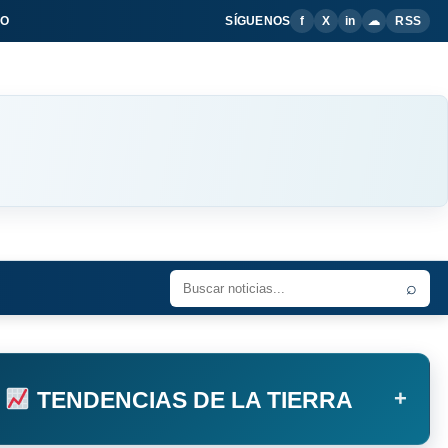
IO
SÍGUENOS
f
X
in
☁
RSS
⌕
+
TENDENCIAS DE LA TIERRA