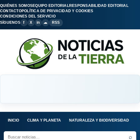
QUIÉNES SOMOS
EQUIPO EDITORIAL
RESPONSABILIDAD EDITORIAL
CONTACTO
POLÍTICA DE PRIVACIDAD Y COOKIES
CONDICIONES DEL SERVICIO
SÍGUENOS
f
X
in
☁
RSS
INICIO
CLIMA Y PLANETA
NATURALEZA Y BIODIVERSIDAD
C
⌕