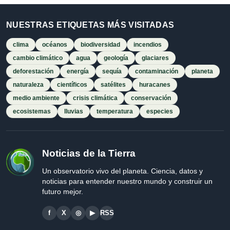
NUESTRAS ETIQUETAS MÁS VISITADAS
clima
océanos
biodiversidad
incendios
cambio climático
agua
geología
glaciares
deforestación
energía
sequía
contaminación
planeta
naturaleza
científicos
satélites
huracanes
medio ambiente
crisis climática
conservación
ecosistemas
lluvias
temperatura
especies
Noticias de la Tierra
Un observatorio vivo del planeta. Ciencia, datos y
noticias para entender nuestro mundo y construir un
futuro mejor.
f
X
◎
▶
RSS