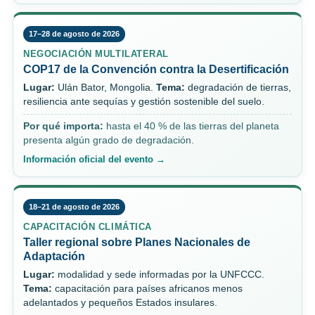
17–28 de agosto de 2026
NEGOCIACIÓN MULTILATERAL
COP17 de la Convención contra la Desertificación
Lugar:
Ulán Bator, Mongolia.
Tema:
degradación de tierras,
resiliencia ante sequías y gestión sostenible del suelo.
Por qué importa:
hasta el 40 % de las tierras del planeta
presenta algún grado de degradación.
Información oficial del evento →
18–21 de agosto de 2026
CAPACITACIÓN CLIMÁTICA
Taller regional sobre Planes Nacionales de
Adaptación
Lugar:
modalidad y sede informadas por la UNFCCC.
Tema:
capacitación para países africanos menos
adelantados y pequeños Estados insulares.