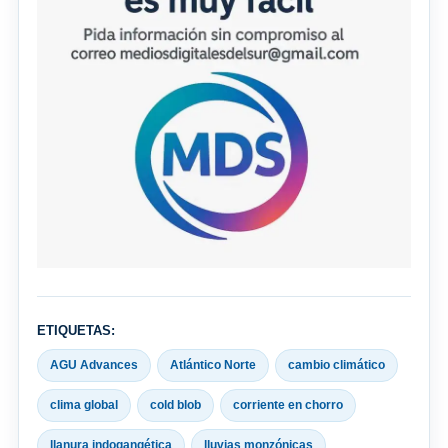
ETIQUETAS:
AGU Advances
Atlántico Norte
cambio climático
clima global
cold blob
corriente en chorro
llanura indogangética
lluvias monzónicas