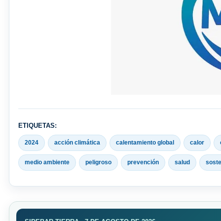
ETIQUETAS:
2024
acción climática
calentamiento global
calor
medio ambiente
peligroso
prevención
salud
soste