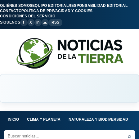
QUIÉNES SOMOS
EQUIPO EDITORIAL
RESPONSABILIDAD EDITORIAL
CONTACTO
POLÍTICA DE PRIVACIDAD Y COOKIES
CONDICIONES DEL SERVICIO
SÍGUENOS
f
X
in
☁
RSS
INICIO
CLIMA Y PLANETA
NATURALEZA Y BIODIVERSIDAD
C
⌕