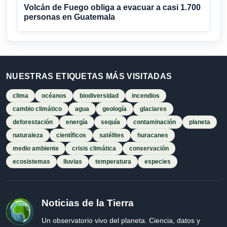
Volcán de Fuego obliga a evacuar a casi 1.700
personas en Guatemala
NUESTRAS ETIQUETAS MÁS VISITADAS
clima
océanos
biodiversidad
incendios
cambio climático
agua
geología
glaciares
deforestación
energía
sequía
contaminación
planeta
naturaleza
científicos
satélites
huracanes
medio ambiente
crisis climática
conservación
ecosistemas
lluvias
temperatura
especies
Noticias de la Tierra
Un observatorio vivo del planeta. Ciencia, datos y