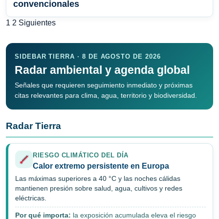
convencionales
Paginación
1
2
Siguientes
de
entradas
SIDEBAR TIERRA · 8 DE AGOSTO DE 2026
Radar ambiental y agenda global
Señales que requieren seguimiento inmediato y próximas
citas relevantes para clima, agua, territorio y biodiversidad.
Radar Tierra
RIESGO CLIMÁTICO DEL DÍA
Calor extremo persistente en Europa
Las máximas superiores a 40 °C y las noches cálidas
mantienen presión sobre salud, agua, cultivos y redes
eléctricas.
Por qué importa:
la exposición acumulada eleva el riesgo