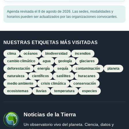
Agenda revisada el 8 de agosto de 2026. Las sedes, modalidades y
horarios pueden ser actualizados por las organizaciones convocantes.
NUESTRAS ETIQUETAS MÁS VISITADAS
clima
océanos
biodiversidad
incendios
cambio climático
agua
geología
glaciares
deforestación
energía
sequía
contaminación
planeta
naturaleza
científicos
satélites
huracanes
medio ambiente
crisis climática
conservación
ecosistemas
lluvias
temperatura
especies
Noticias de la Tierra
Un observatorio vivo del planeta. Ciencia, datos y