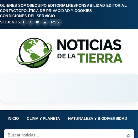
QUIÉNES SOMOS
EQUIPO EDITORIAL
RESPONSABILIDAD EDITORIAL
CONTACTO
POLÍTICA DE PRIVACIDAD Y COOKIES
CONDICIONES DEL SERVICIO
SÍGUENOS
f
X
in
☁
RSS
INICIO
CLIMA Y PLANETA
NATURALEZA Y BIODIVERSIDAD
C
⌕