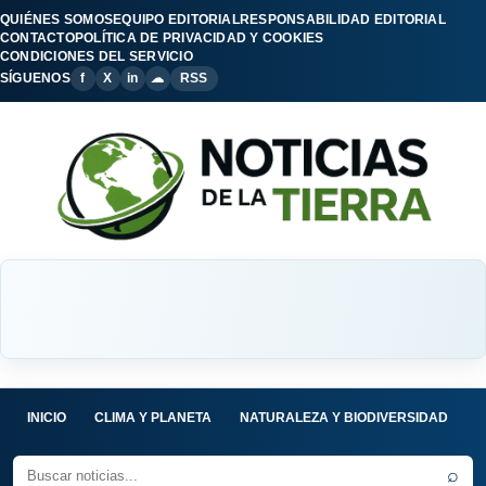
QUIÉNES SOMOS
EQUIPO EDITORIAL
RESPONSABILIDAD EDITORIAL
CONTACTO
POLÍTICA DE PRIVACIDAD Y COOKIES
CONDICIONES DEL SERVICIO
SÍGUENOS
f
X
in
☁
RSS
INICIO
CLIMA Y PLANETA
NATURALEZA Y BIODIVERSIDAD
C
⌕