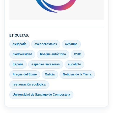
ETIQUETAS:
alelopatía
aves forestales
avifauna
biodiversidad
bosque autóctono
CSIC
España
especies invasoras
eucalipto
Fragas del Eume
Galicia
Noticias de la Tierra
restauración ecológica
Universidad de Santiago de Compostela