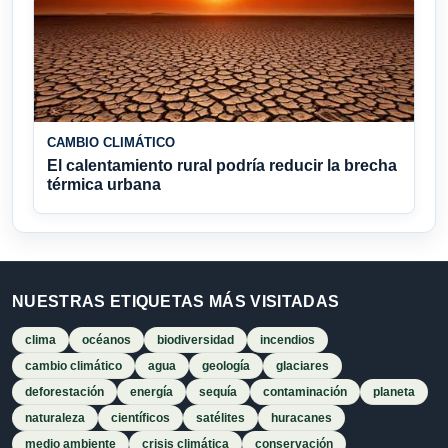
CAMBIO CLIMÁTICO
El calentamiento rural podría reducir la brecha
térmica urbana
NUESTRAS ETIQUETAS MÁS VISITADAS
clima
océanos
biodiversidad
incendios
cambio climático
agua
geología
glaciares
deforestación
energía
sequía
contaminación
planeta
naturaleza
científicos
satélites
huracanes
medio ambiente
crisis climática
conservación