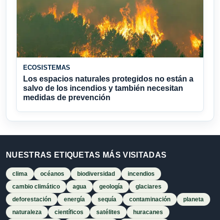
ECOSISTEMAS
Los espacios naturales protegidos no están a
salvo de los incendios y también necesitan
medidas de prevención
NUESTRAS ETIQUETAS MÁS VISITADAS
clima
océanos
biodiversidad
incendios
cambio climático
agua
geología
glaciares
deforestación
energía
sequía
contaminación
planeta
naturaleza
científicos
satélites
huracanes