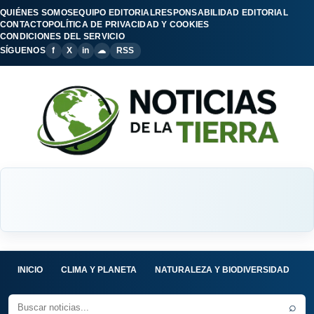
QUIÉNES SOMOS
EQUIPO EDITORIAL
RESPONSABILIDAD EDITORIAL
CONTACTO
POLÍTICA DE PRIVACIDAD Y COOKIES
CONDICIONES DEL SERVICIO
SÍGUENOS
f
X
in
☁
RSS
INICIO
CLIMA Y PLANETA
NATURALEZA Y BIODIVERSIDAD
C
⌕