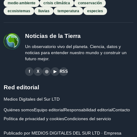
medio ambiente
crisis climática
conservación
ecosistemas
lluvias
temperatura
especies
Noticias de la Tierra
Un observatorio vivo del planeta. Ciencia, datos y
noticias para entender nuestro mundo y construir un
futuro mejor.
f
X
◎
▶
RSS
Red editorial
Medios Digitales del Sur LTD
Quiénes somos
Equipo editorial
Responsabilidad editorial
Contacto
Política de privacidad y cookies
Condiciones del servicio
Publicado por MEDIOS DIGITALES DEL SUR LTD · Empresa