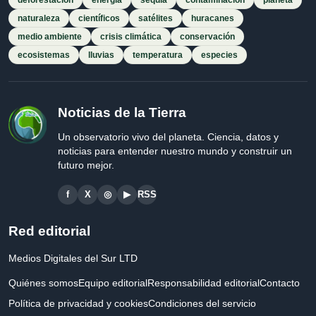
deforestación
energía
sequía
contaminación
planeta
naturaleza
científicos
satélites
huracanes
medio ambiente
crisis climática
conservación
ecosistemas
lluvias
temperatura
especies
Noticias de la Tierra
Un observatorio vivo del planeta. Ciencia, datos y
noticias para entender nuestro mundo y construir un
futuro mejor.
f
X
◎
▶
RSS
Red editorial
Medios Digitales del Sur LTD
Quiénes somos
Equipo editorial
Responsabilidad editorial
Contacto
Política de privacidad y cookies
Condiciones del servicio