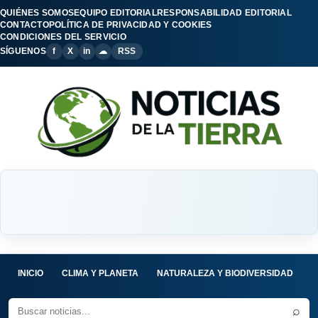
QUIÉNES SOMOS
EQUIPO EDITORIAL
RESPONSABILIDAD EDITORIAL
CONTACTO
POLÍTICA DE PRIVACIDAD Y COOKIES
CONDICIONES DEL SERVICIO
SÍGUENOS
f
X
in
☁
RSS
INICIO
CLIMA Y PLANETA
NATURALEZA Y BIODIVERSIDAD
C
⌕