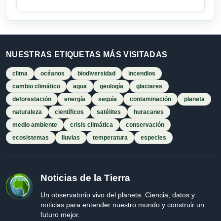
NUESTRAS ETIQUETAS MÁS VISITADAS
clima
océanos
biodiversidad
incendios
cambio climático
agua
geología
glaciares
deforestación
energía
sequía
contaminación
planeta
naturaleza
científicos
satélites
huracanes
medio ambiente
crisis climática
conservación
ecosistemas
lluvias
temperatura
especies
Noticias de la Tierra
Un observatorio vivo del planeta. Ciencia, datos y
noticias para entender nuestro mundo y construir un
futuro mejor.