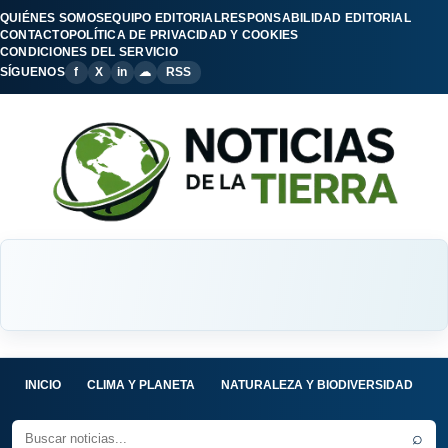
QUIÉNES SOMOS
EQUIPO EDITORIAL
RESPONSABILIDAD EDITORIAL
CONTACTO
POLÍTICA DE PRIVACIDAD Y COOKIES
CONDICIONES DEL SERVICIO
SÍGUENOS
f
X
in
☁
RSS
INICIO
CLIMA Y PLANETA
NATURALEZA Y BIODIVERSIDAD
C
⌕