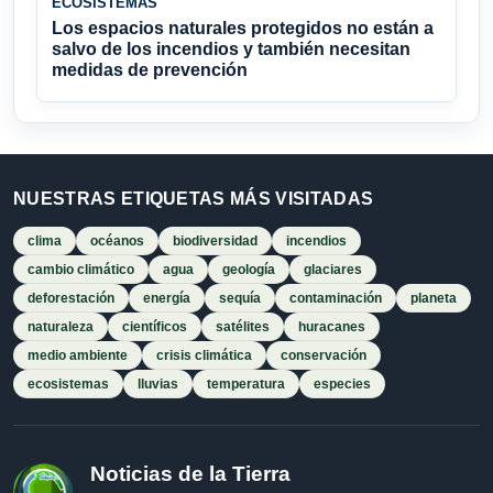
ECOSISTEMAS
Los espacios naturales protegidos no están a
salvo de los incendios y también necesitan
medidas de prevención
NUESTRAS ETIQUETAS MÁS VISITADAS
clima
océanos
biodiversidad
incendios
cambio climático
agua
geología
glaciares
deforestación
energía
sequía
contaminación
planeta
naturaleza
científicos
satélites
huracanes
medio ambiente
crisis climática
conservación
ecosistemas
lluvias
temperatura
especies
Noticias de la Tierra