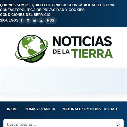
QUIÉNES SOMOS
EQUIPO EDITORIAL
RESPONSABILIDAD EDITORIAL
CONTACTO
POLÍTICA DE PRIVACIDAD Y COOKIES
CONDICIONES DEL SERVICIO
SÍGUENOS
f
X
in
☁
RSS
INICIO
CLIMA Y PLANETA
NATURALEZA Y BIODIVERSIDAD
C
⌕