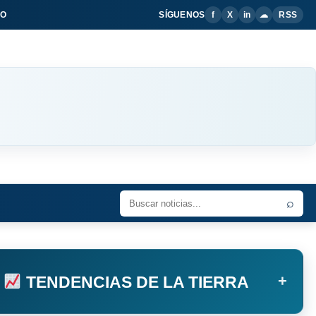
IO
SÍGUENOS
f
X
in
☁
RSS
⌕
+
TENDENCIAS DE LA TIERRA