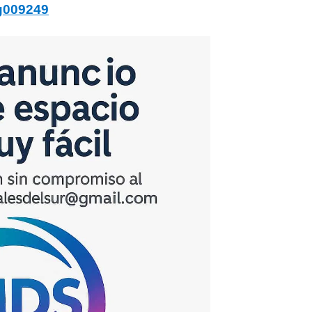
jg009249