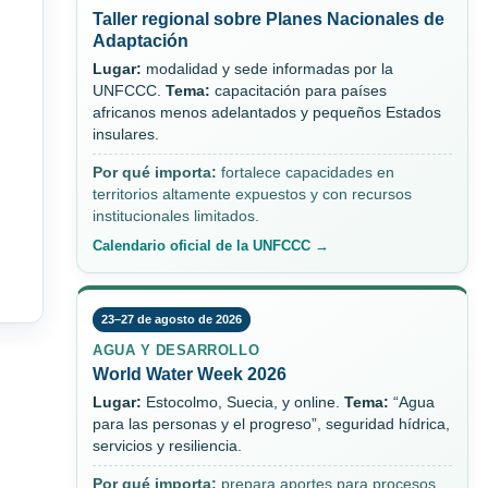
Taller regional sobre Planes Nacionales de
Adaptación
Lugar:
modalidad y sede informadas por la
UNFCCC.
Tema:
capacitación para países
africanos menos adelantados y pequeños Estados
insulares.
Por qué importa:
fortalece capacidades en
territorios altamente expuestos y con recursos
institucionales limitados.
Calendario oficial de la UNFCCC →
23–27 de agosto de 2026
AGUA Y DESARROLLO
World Water Week 2026
Lugar:
Estocolmo, Suecia, y online.
Tema:
“Agua
para las personas y el progreso”, seguridad hídrica,
servicios y resiliencia.
Por qué importa:
prepara aportes para procesos