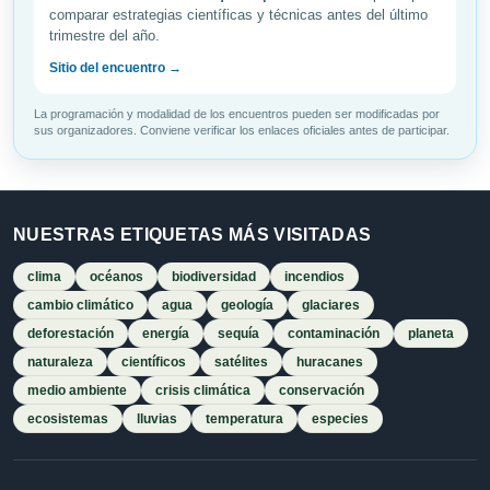
comparar estrategias científicas y técnicas antes del último
trimestre del año.
Sitio del encuentro →
La programación y modalidad de los encuentros pueden ser modificadas por
sus organizadores. Conviene verificar los enlaces oficiales antes de participar.
NUESTRAS ETIQUETAS MÁS VISITADAS
clima
océanos
biodiversidad
incendios
cambio climático
agua
geología
glaciares
deforestación
energía
sequía
contaminación
planeta
naturaleza
científicos
satélites
huracanes
medio ambiente
crisis climática
conservación
ecosistemas
lluvias
temperatura
especies