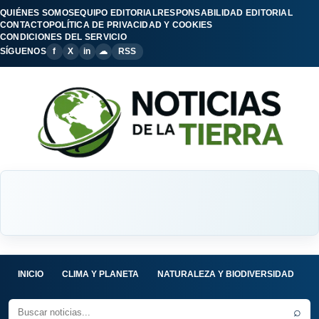
QUIÉNES SOMOS
EQUIPO EDITORIAL
RESPONSABILIDAD EDITORIAL
CONTACTO
POLÍTICA DE PRIVACIDAD Y COOKIES
CONDICIONES DEL SERVICIO
SÍGUENOS
f
X
in
☁
RSS
INICIO
CLIMA Y PLANETA
NATURALEZA Y BIODIVERSIDAD
C
⌕