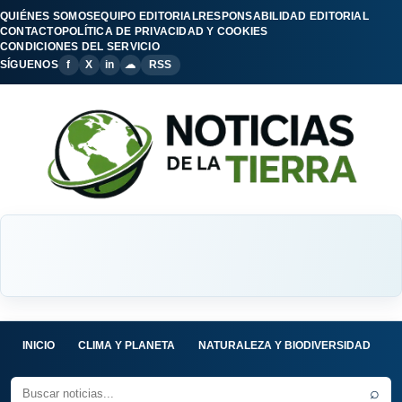
QUIÉNES SOMOS
EQUIPO EDITORIAL
RESPONSABILIDAD EDITORIAL
CONTACTO
POLÍTICA DE PRIVACIDAD Y COOKIES
CONDICIONES DEL SERVICIO
SÍGUENOS
f
X
in
☁
RSS
INICIO
CLIMA Y PLANETA
NATURALEZA Y BIODIVERSIDAD
C
⌕