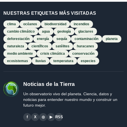
NUESTRAS ETIQUETAS MÁS VISITADAS
clima
océanos
biodiversidad
incendios
cambio climático
agua
geología
glaciares
deforestación
energía
sequía
contaminación
planeta
naturaleza
científicos
satélites
huracanes
medio ambiente
crisis climática
conservación
ecosistemas
lluvias
temperatura
especies
Noticias de la Tierra
Un observatorio vivo del planeta. Ciencia, datos y
noticias para entender nuestro mundo y construir un
futuro mejor.
f
X
◎
▶
RSS