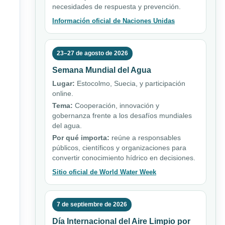
necesidades de respuesta y prevención.
Información oficial de Naciones Unidas
23–27 de agosto de 2026
Semana Mundial del Agua
Lugar:
Estocolmo, Suecia, y participación
online.
Tema:
Cooperación, innovación y
gobernanza frente a los desafíos mundiales
del agua.
Por qué importa:
reúne a responsables
públicos, científicos y organizaciones para
convertir conocimiento hídrico en decisiones.
Sitio oficial de World Water Week
7 de septiembre de 2026
Día Internacional del Aire Limpio por