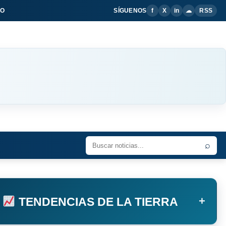
IO
SÍGUENOS
f
X
in
☁
RSS
⌕
+
TENDENCIAS DE LA TIERRA