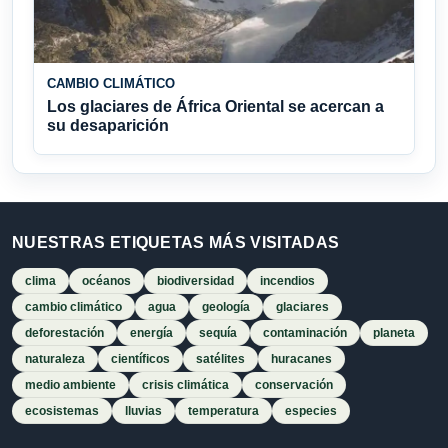
CAMBIO CLIMÁTICO
Los glaciares de África Oriental se acercan a
su desaparición
NUESTRAS ETIQUETAS MÁS VISITADAS
clima
océanos
biodiversidad
incendios
cambio climático
agua
geología
glaciares
deforestación
energía
sequía
contaminación
planeta
naturaleza
científicos
satélites
huracanes
medio ambiente
crisis climática
conservación
ecosistemas
lluvias
temperatura
especies