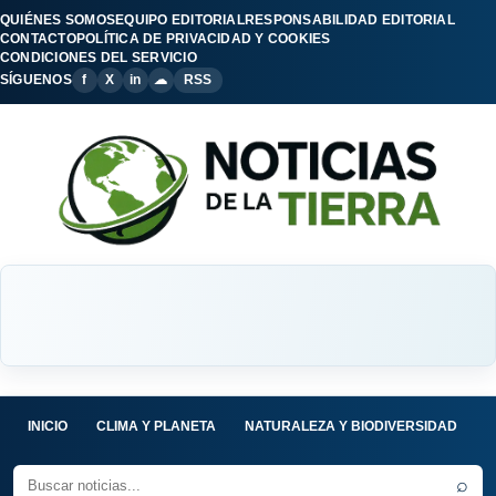
QUIÉNES SOMOS
EQUIPO EDITORIAL
RESPONSABILIDAD EDITORIAL
CONTACTO
POLÍTICA DE PRIVACIDAD Y COOKIES
CONDICIONES DEL SERVICIO
SÍGUENOS
f
X
in
☁
RSS
INICIO
CLIMA Y PLANETA
NATURALEZA Y BIODIVERSIDAD
C
⌕