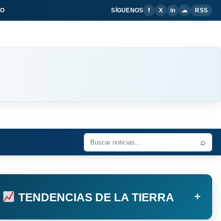
IO
SÍGUENOS
f
X
in
☁
RSS
⌕
+
TENDENCIAS DE LA TIERRA