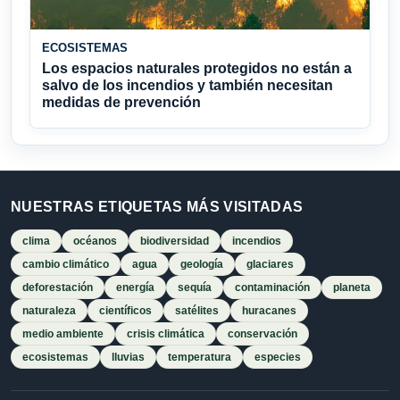
ECOSISTEMAS
Los espacios naturales protegidos no están a
salvo de los incendios y también necesitan
medidas de prevención
NUESTRAS ETIQUETAS MÁS VISITADAS
clima
océanos
biodiversidad
incendios
cambio climático
agua
geología
glaciares
deforestación
energía
sequía
contaminación
planeta
naturaleza
científicos
satélites
huracanes
medio ambiente
crisis climática
conservación
ecosistemas
lluvias
temperatura
especies