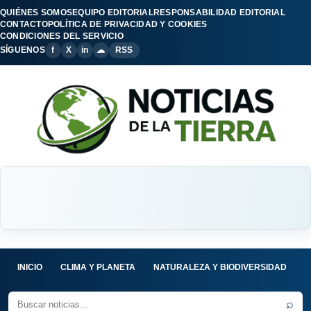
QUIÉNES SOMOS
EQUIPO EDITORIAL
RESPONSABILIDAD EDITORIAL
CONTACTO
POLÍTICA DE PRIVACIDAD Y COOKIES
CONDICIONES DEL SERVICIO
SÍGUENOS
f
X
in
☁
RSS
INICIO
CLIMA Y PLANETA
NATURALEZA Y BIODIVERSIDAD
C
⌕