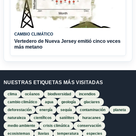
CAMBIO CLIMÁTICO
Vertedero de Nueva Jersey emitió cinco veces
más metano
NUESTRAS ETIQUETAS MÁS VISITADAS
clima
océanos
biodiversidad
incendios
cambio climático
agua
geología
glaciares
deforestación
energía
sequía
contaminación
planeta
naturaleza
científicos
satélites
huracanes
medio ambiente
crisis climática
conservación
ecosistemas
lluvias
temperatura
especies