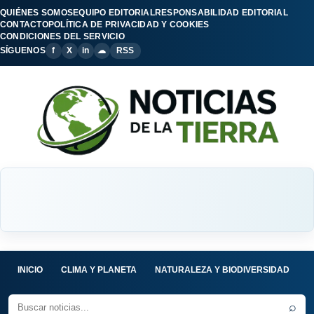
QUIÉNES SOMOS
EQUIPO EDITORIAL
RESPONSABILIDAD EDITORIAL
CONTACTO
POLÍTICA DE PRIVACIDAD Y COOKIES
CONDICIONES DEL SERVICIO
SÍGUENOS
f
X
in
☁
RSS
INICIO
CLIMA Y PLANETA
NATURALEZA Y BIODIVERSIDAD
C
⌕