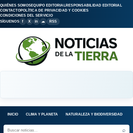
QUIÉNES SOMOS
EQUIPO EDITORIAL
RESPONSABILIDAD EDITORIAL
CONTACTO
POLÍTICA DE PRIVACIDAD Y COOKIES
CONDICIONES DEL SERVICIO
SÍGUENOS
f
X
in
☁
RSS
INICIO
CLIMA Y PLANETA
NATURALEZA Y BIODIVERSIDAD
C
⌕