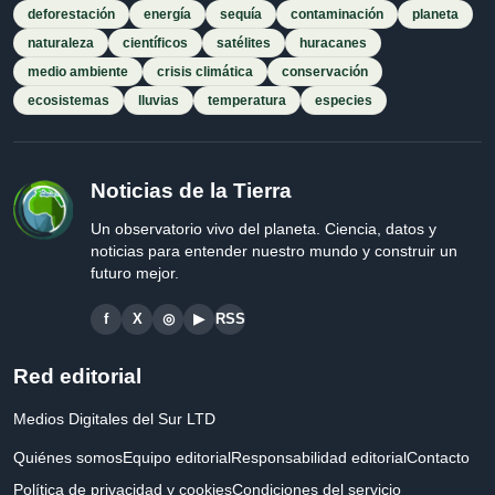
deforestación
energía
sequía
contaminación
planeta
naturaleza
científicos
satélites
huracanes
medio ambiente
crisis climática
conservación
ecosistemas
lluvias
temperatura
especies
Noticias de la Tierra
Un observatorio vivo del planeta. Ciencia, datos y
noticias para entender nuestro mundo y construir un
futuro mejor.
f
X
◎
▶
RSS
Red editorial
Medios Digitales del Sur LTD
Quiénes somos
Equipo editorial
Responsabilidad editorial
Contacto
Política de privacidad y cookies
Condiciones del servicio