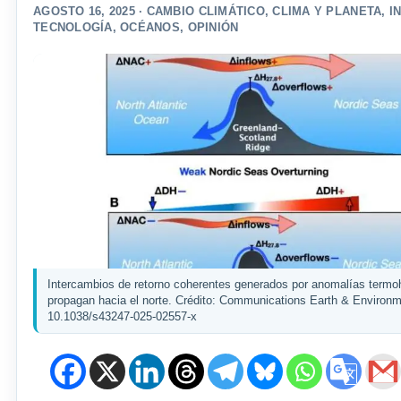
AGOSTO 16, 2025 ·
CAMBIO CLIMÁTICO
,
CLIMA Y PLANETA
,
I
TECNOLOGÍA
,
OCÉANOS
,
OPINIÓN
Intercambios de retorno coherentes generados por anomalías termo
propagan hacia el norte. Crédito: Communications Earth & Environm
10.1038/s43247-025-02557-x