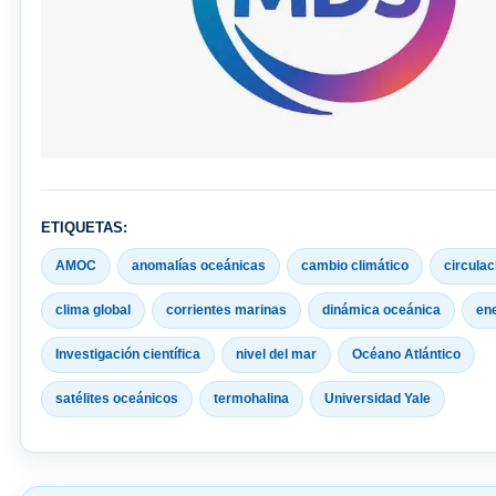
ETIQUETAS:
AMOC
anomalías oceánicas
cambio climático
circulac
clima global
corrientes marinas
dinámica oceánica
ene
Investigación científica
nivel del mar
Océano Atlántico
satélites oceánicos
termohalina
Universidad Yale