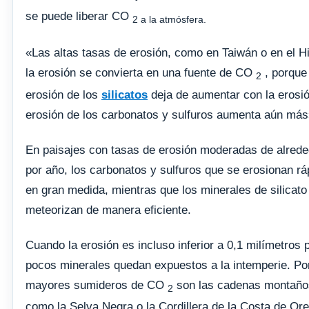
se puede liberar CO
2 a la atmósfera.
«Las altas tasas de erosión, como en Taiwán o en el 
la erosión se convierta en una fuente de CO
, porque
2
erosión de los
silicatos
deja de aumentar con la erosió
erosión de los carbonatos y sulfuros aumenta aún más»
En paisajes con tasas de erosión moderadas de alrede
por año, los carbonatos y sulfuros que se erosionan r
en gran medida, mientras que los minerales de silicat
meteorizan de manera eficiente.
Cuando la erosión es incluso inferior a 0,1 milímetros 
pocos minerales quedan expuestos a la intemperie. Por 
mayores sumideros de CO
son las cadenas montaños
2
como la Selva Negra o la Cordillera de la Costa de Or