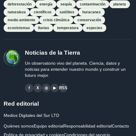
deforestación
energía
sequía
contaminación
planeta
naturaleza
científicos
satélites
huracanes
medio ambiente
crisis climática
conservación
ecosistemas
lluvias
temperatura
especies
Noticias de la Tierra
Un observatorio vivo del planeta. Ciencia, datos y
noticias para entender nuestro mundo y construir un
futuro mejor.
f
X
◎
▶
RSS
Red editorial
Medios Digitales del Sur LTD
Quiénes somos
Equipo editorial
Responsabilidad editorial
Contacto
Política de privacidad y cookies
Condiciones del servicio