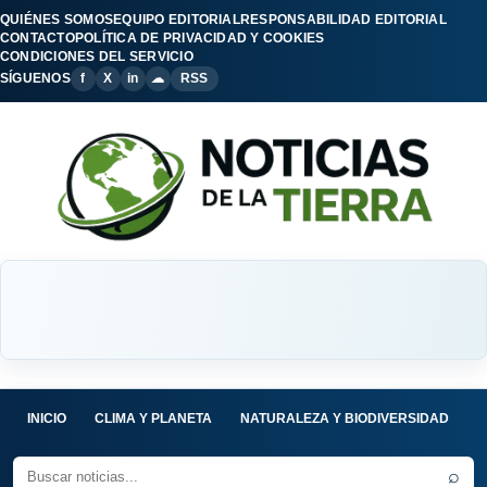
QUIÉNES SOMOS
EQUIPO EDITORIAL
RESPONSABILIDAD EDITORIAL
CONTACTO
POLÍTICA DE PRIVACIDAD Y COOKIES
CONDICIONES DEL SERVICIO
SÍGUENOS
f
X
in
☁
RSS
INICIO
CLIMA Y PLANETA
NATURALEZA Y BIODIVERSIDAD
C
⌕