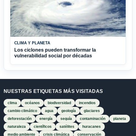
CLIMA Y PLANETA
Los ciclones pueden transformar la
vulnerabilidad social por décadas
NUESTRAS ETIQUETAS MÁS VISITADAS
clima
océanos
biodiversidad
incendios
cambio climático
agua
geología
glaciares
deforestación
energía
sequía
contaminación
planeta
naturaleza
científicos
satélites
huracanes
medio ambiente
crisis climática
conservación