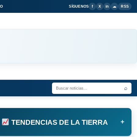
IO
SÍGUENOS
f
X
in
☁
RSS
⌕
+
TENDENCIAS DE LA TIERRA