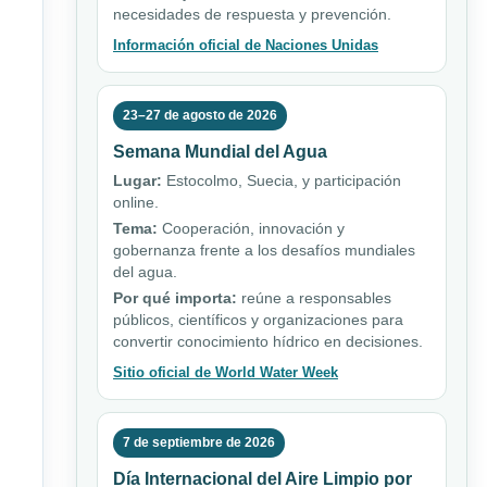
necesidades de respuesta y prevención.
Información oficial de Naciones Unidas
23–27 de agosto de 2026
Semana Mundial del Agua
Lugar:
Estocolmo, Suecia, y participación
online.
Tema:
Cooperación, innovación y
gobernanza frente a los desafíos mundiales
del agua.
Por qué importa:
reúne a responsables
públicos, científicos y organizaciones para
convertir conocimiento hídrico en decisiones.
Sitio oficial de World Water Week
7 de septiembre de 2026
Día Internacional del Aire Limpio por