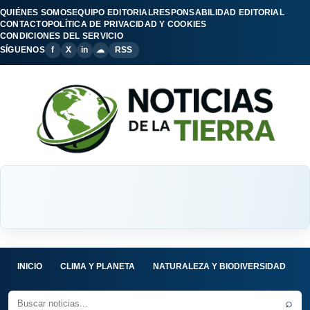
QUIÉNES SOMOS
EQUIPO EDITORIAL
RESPONSABILIDAD EDITORIAL
CONTACTO
POLÍTICA DE PRIVACIDAD Y COOKIES
CONDICIONES DEL SERVICIO
SÍGUENOS
f
X
in
☁
RSS
INICIO
CLIMA Y PLANETA
NATURALEZA Y BIODIVERSIDAD
C
⌕