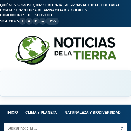
QUIÉNES SOMOS
EQUIPO EDITORIAL
RESPONSABILIDAD EDITORIAL
CONTACTO
POLÍTICA DE PRIVACIDAD Y COOKIES
CONDICIONES DEL SERVICIO
SÍGUENOS
f
X
in
☁
RSS
INICIO
CLIMA Y PLANETA
NATURALEZA Y BIODIVERSIDAD
C
⌕