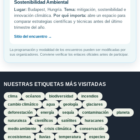
Sostenibilidad Ambiental
Lugar:
Budapest, Hungría.
Tema:
mitigación, sostenibilidad e
innovación climática.
Por qué importa:
abre un espacio para
comparar estrategias científicas y técnicas antes del último
trimestre del año.
Sitio del encuentro →
La programación y modalidad de los encuentros pueden ser modificadas por
sus organizadores. Conviene verificar los enlaces oficiales antes de participar.
NUESTRAS ETIQUETAS MÁS VISITADAS
clima
océanos
biodiversidad
incendios
cambio climático
agua
geología
glaciares
deforestación
energía
sequía
contaminación
planeta
naturaleza
científicos
satélites
huracanes
medio ambiente
crisis climática
conservación
ecosistemas
lluvias
temperatura
especies