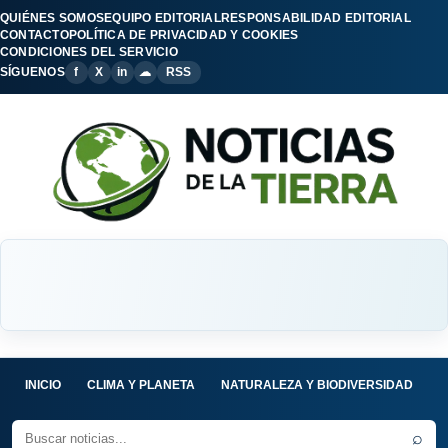
QUIÉNES SOMOS
EQUIPO EDITORIAL
RESPONSABILIDAD EDITORIAL
CONTACTO
POLÍTICA DE PRIVACIDAD Y COOKIES
CONDICIONES DEL SERVICIO
SÍGUENOS
f
X
in
☁
RSS
INICIO
CLIMA Y PLANETA
NATURALEZA Y BIODIVERSIDAD
C
⌕