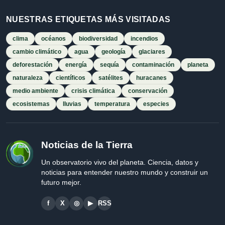
NUESTRAS ETIQUETAS MÁS VISITADAS
clima
océanos
biodiversidad
incendios
cambio climático
agua
geología
glaciares
deforestación
energía
sequía
contaminación
planeta
naturaleza
científicos
satélites
huracanes
medio ambiente
crisis climática
conservación
ecosistemas
lluvias
temperatura
especies
Noticias de la Tierra
Un observatorio vivo del planeta. Ciencia, datos y
noticias para entender nuestro mundo y construir un
futuro mejor.
f
X
◎
▶
RSS