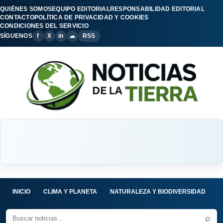
QUIÉNES SOMOS
EQUIPO EDITORIAL
RESPONSABILIDAD EDITORIAL
CONTACTO
POLÍTICA DE PRIVACIDAD Y COOKIES
CONDICIONES DEL SERVICIO
SÍGUENOS
f
X
in
☁
RSS
INICIO
CLIMA Y PLANETA
NATURALEZA Y BIODIVERSIDAD
C
⌕