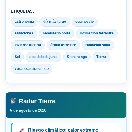
ETIQUETAS:
astronomía
día más largo
equinoccio
estaciones
hemisferio norte
inclinación terrestre
invierno austral
órbita terrestre
radiación solar
Sol
solsticio de junio
Stonehenge
Tierra
verano astronómico
Radar Tierra
6 de agosto de 2026
Riesgo climático: calor extremo