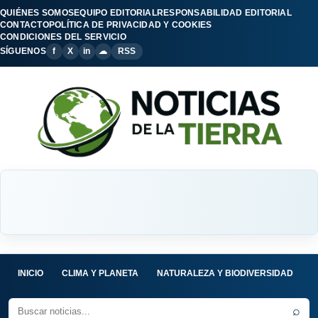
QUIÉNES SOMOS
EQUIPO EDITORIAL
RESPONSABILIDAD EDITORIAL
CONTACTO
POLÍTICA DE PRIVACIDAD Y COOKIES
CONDICIONES DEL SERVICIO
SÍGUENOS
f
X
in
☁
RSS
INICIO
CLIMA Y PLANETA
NATURALEZA Y BIODIVERSIDAD
C
⌕