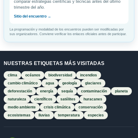
comparar estrategias científicas y técnicas antes del último
trimestre del año.
Sitio del encuentro →
La programación y modalidad de los encuentros pueden ser modificadas por
sus organizadores. Conviene verificar los enlaces oficiales antes de participar.
NUESTRAS ETIQUETAS MÁS VISITADAS
clima
océanos
biodiversidad
incendios
cambio climático
agua
geología
glaciares
deforestación
energía
sequía
contaminación
planeta
naturaleza
científicos
satélites
huracanes
medio ambiente
crisis climática
conservación
ecosistemas
lluvias
temperatura
especies