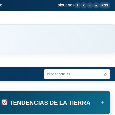
IO
SÍGUENOS
f
X
in
☁
RSS
⌕
+
TENDENCIAS DE LA TIERRA