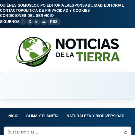
QUIÉNES SOMOS
EQUIPO EDITORIAL
RESPONSABILIDAD EDITORIAL
CONTACTO
POLÍTICA DE PRIVACIDAD Y COOKIES
CONDICIONES DEL SERVICIO
SÍGUENOS
f
X
in
☁
RSS
INICIO
CLIMA Y PLANETA
NATURALEZA Y BIODIVERSIDAD
C
⌕