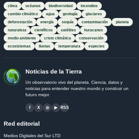
clima
océanos
biodiversidad
incendios
cambio climático
agua
geología
glaciares
deforestación
energía
sequía
contaminación
planeta
naturaleza
científicos
satélites
huracanes
medio ambiente
crisis climática
conservación
ecosistemas
lluvias
temperatura
especies
Noticias de la Tierra
Un observatorio vivo del planeta. Ciencia, datos y
noticias para entender nuestro mundo y construir un
futuro mejor.
f
X
◎
▶
RSS
Red editorial
Medios Digitales del Sur LTD